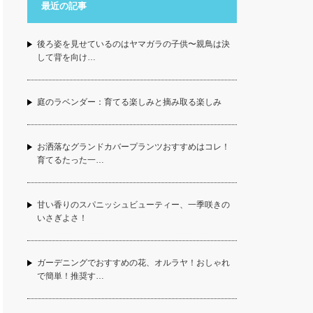
最近の記事
後ろ姿を見せているのはヤマガラの子供〜親鳥は決
して背を向け…
庭のラベンダー：育てる楽しみと摘み取る楽しみ
お洒落なグランドカバープランツおすすめはコレ！
育てるたった一…
甘い香りのスパニッシュビューティー、一季咲きの
いさぎよさ！
ガーデニングでおすすめの花、オルラヤ！おしゃれ
で簡単！推奨す…